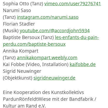
Sophia Otto (Tanz)
vimeo.com/user79276741
Narumi Saso
(Tanz)
instagram.com/narumi.saso
Florian Stadler
(Musik)
youtube.com/@accordjohn5934
Baptiste Bersoux (Tanz)
les-enfants-du-pain-
perdu.com/baptiste-bersoux
Annika Kompart
(Tanz)
annikakompart.weebly.com
Kai Fobbe (Video, Installation)
kaifobbe.de
Sigrid Neuwinger
(Objektkunst)
sigridneuwinger.de
Eine Kooperation des Kunstkollektivs
PardunRönfeldtWiese mit der Bandfabrik /
Kultur am Rand e.V.