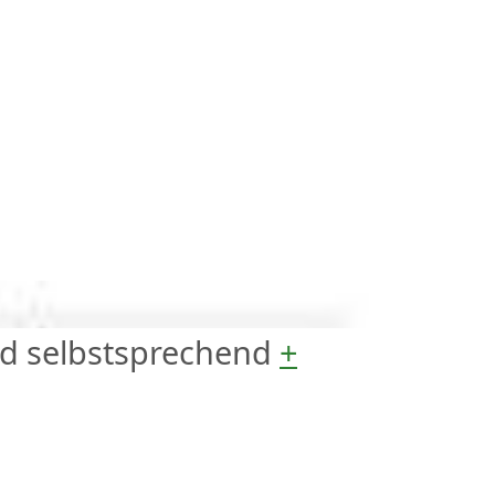
nd
selbstsprechend
+