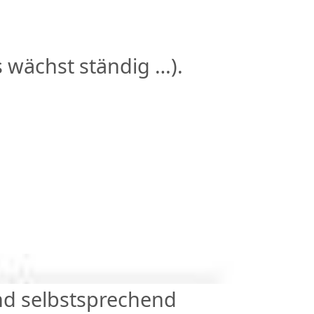
s wächst ständig …).
nd
selbstsprechend