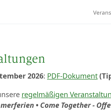
Verans
altungen
ptember 2026
:
PDF-Dokument
(Ti
 unsere
regelmäßigen Veranstaltu
mmerferien
•
Come Together - Offe