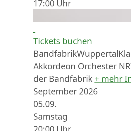
17:00
Uhr
Tickets buchen
Bandfabrik
Wuppertal
Kla
Akkordeon Orchester N
der Bandfabrik
+ mehr I
September 2026
05.
09.
Samstag
20:00
Uhr