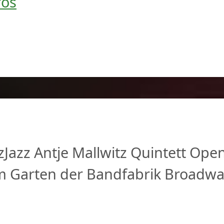
fos
z
Jazz
Antje Mallwitz Quintett
Open
m Garten der Bandfabrik
Broadwa