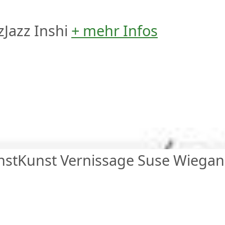
z
Jazz
Inshi
+ mehr Infos
nst
Kunst
Vernissage
Suse Wiega